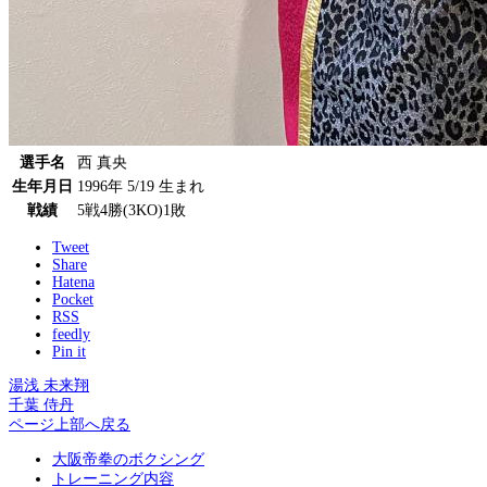
選手名
西 真央
生年月日
1996年 5/19 生まれ
戦績
5戦4勝(3KO)1敗
Tweet
Share
Hatena
Pocket
RSS
feedly
Pin it
湯浅 未来翔
千葉 侍丹
ページ上部へ戻る
大阪帝拳のボクシング
トレーニング内容