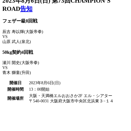
2023年8月6日(日) 第73回CHAMPION’S
ROAD
告知
フェザー級8回戦
辰吉 寿以輝
(大阪帝拳)
VS
山原 武人
(泉北)
50kg契約4回戦
瀬川 開史
(大阪帝拳)
VS
青木 獅童
(升田)
開催日
2023年8月6日(日)
開催時間
13：00開始
大阪・天満橋エルおおさか2F エル・シアター
開催場所
〒540-0031 大阪府大阪市中央区北浜東３−１４