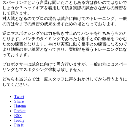
スパーリングという言葉は聞いたこともある方は多いのではないで
しょうか？ヘッドギアを着用して頂き実際の試合さながらの練習を
して頂きます。
対人戦となるのでプロの場合は試合に向けてのトレーニング、一般
の方は今までの練習の成果を出すための場となっております。
逆にマスボクシングでは力を抜き寸止めでパンチを打ちあうものと
なります。パンチのタイミングであったり相手との距離感をつかむ
ための練習となります。やはり実際に動く相手との練習になるので
より効率の良い練習となっており、実戦勘を養うトレーニングにな
っております。
プロボクサーは試合に向けて両方行いますが、一般の方にはスパー
リングもマスボクシング強制は致しません。
どちらも当ジムでは一度スタッフに声をおかけしてから行うように
してください。
Tweet
Share
Hatena
Pocket
RSS
feedly
Pin it