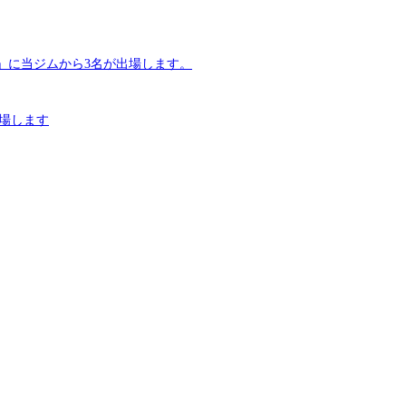
決勝」に当ジムから3名が出場します。
が出場します