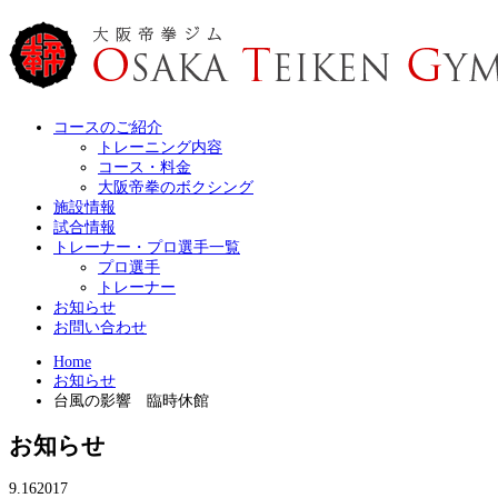
コースのご紹介
トレーニング内容
コース・料金
大阪帝拳のボクシング
施設情報
試合情報
トレーナー・プロ選手一覧
プロ選手
トレーナー
お知らせ
お問い合わせ
Home
お知らせ
台風の影響 臨時休館
お知らせ
9.16
2017