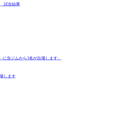
勝 試合結果
決勝」に当ジムから3名が出場します。
が出場します