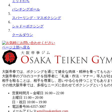
ミット打ち
パンチングボール
スパーリング・マスボクシング
シャドーボクシング
クールダウン
ページ上部へ戻る
大阪帝拳では、ボクシングを通じて健全な肉体・精神を養ってもらおうと
大阪帝拳のプロのコーチを指導者に「礼儀・作法・マナー」等人が社
相手を殴ることは、相手を尊重し、思いやる心を持つことでもありま
その他大阪帝拳では、多様なニーズに合わせてボクシングというもの
営業時間
月～金曜日 16:00～22:00
土曜日 11:00～20:00
日・祝日 10:00～19:00
電話番号
06-6357-3007
メールアドレス
wm@osakateiken.com