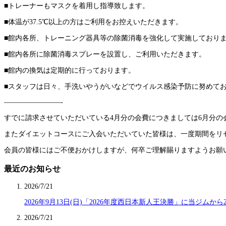
■トレーナーもマスクを着用し指導致します。
■体温が37.5℃以上の方はご利用をお控えいただきます。
■館内各所、トレーニング器具等の除菌消毒を強化して実施しており
■館内各所に除菌消毒スプレーを設置し、ご利用いただきます。
■館内の換気は定期的に行っております。
■スタッフは日々、手洗いやうがいなどでウイルス感染予防に努めて
————————-
すでに請求させていただいている4月分の会費につきましては6月分の
またダイエットコースにご入会いただいていた皆様は、一度期間をリセッ
会員の皆様にはご不便おかけしますが、何卒ご理解賜りますようお願
最近のお知らせ
2026/7/21
2026年9月13日(日)「2026年度西日本新人王決勝」に当ジムか
2026/7/21