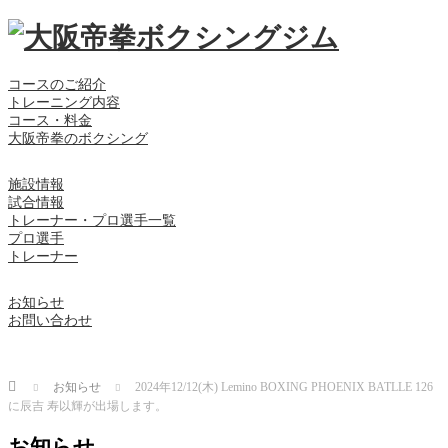
コースのご紹介
トレーニング内容
コース・料金
大阪帝拳のボクシング
施設情報
試合情報
トレーナー・プロ選手一覧
プロ選手
トレーナー
お知らせ
お問い合わせ
Home
お知らせ
2024年12/12(木) Lemino BOXING PHOENIX BATLLE 126
に辰吉 寿以輝が出場します。
お知らせ