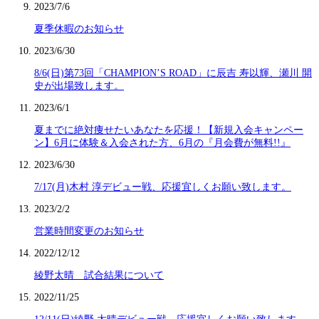
2023/7/6
夏季休暇のお知らせ
2023/6/30
8/6(日)第73回「CHAMPION’S ROAD」に辰吉 寿以輝、瀬川 開
史が出場致します。
2023/6/1
夏までに絶対痩せたいあなたを応援！【新規入会キャンペー
ン】6月に体験＆入会された方、6月の『月会費が無料!!』
2023/6/30
7/17(月)木村 淳デビュー戦、応援宜しくお願い致します。
2023/2/2
営業時間変更のお知らせ
2022/12/12
綾野太晴 試合結果について
2022/11/25