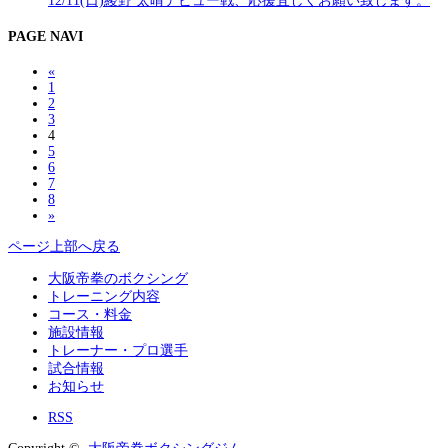
12/11(日)綾野 太晴デビュー戦、応援宜しくお願い致します。
PAGE NAVI
«
1
2
3
4
5
6
7
8
»
ページ上部へ戻る
大阪帝拳のボクシング
トレーニング内容
コース・料金
施設情報
トレーナー・プロ選手
試合情報
お知らせ
RSS